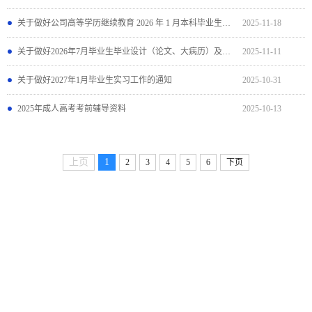
关于做好公司高等学历继续教育 2026 年 1 月本科毕业生毕业答辩工作的通知
2025-11-18
关于做好2026年7月毕业生毕业设计（论文、大病历）及毕业实习工作的通知
2025-11-11
关于做好2027年1月毕业生实习工作的通知
2025-10-31
2025年成人高考考前辅导资料
2025-10-13
上页
1
2
3
4
5
6
下页