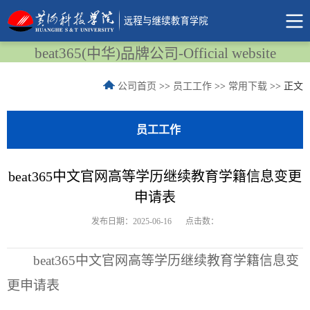
beat365(中华)品牌公司-Official website
公司首页
>>
员工工作
>>
常用下载
>> 正文
员工工作
beat365中文官网高等学历继续教育学籍信息变更
申请表
发布日期：2025-06-16
点击数：
beat365中文官网高等学历继续教育学籍信息变
更申请表